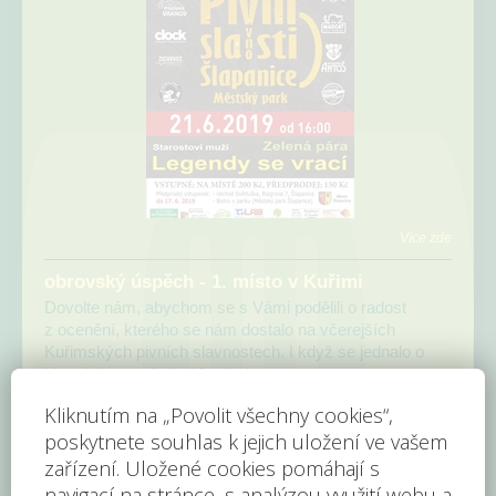
Více zde
obrovský úspěch - 1. místo v Kuřimi
Dovolte nám, abychom se s Vámi podělili o radost
z ocenění, kterého se nám dostalo na včerejších
Kuřimských pivních slavnostech. I když se jednalo o
historicky první pivní festival,…
Více zde
3