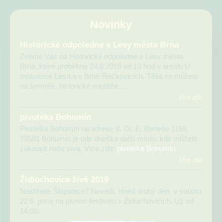
Novinky
Historické odpoledne s Lesy města Brna
Zveme Vás na Historické odpoledne s Lesy města
Brna, které proběhne 24.8.2019 od 13 hod v areálu U
mravence Lesíka v Brně-Řečkovicích. Těšit se můžete
na šermíře, historické soutěže,…
Více zde
pivotéka Bohumín
Pivotéka Bohumín na adrese tř. Dr. E. Beneše 1155,
73581 Bohumín je ode dneška další místo, kde můžete
zakoupit naše piva. Více zde:
pivotéka Bohumín
Více zde
Židlochovice živě 2019
Nestíháte Šlapanice? Nevadí. Hned druhý den, v sobotu
22.6. jsme na pivním festivalu v Židlochovicích. Už od
14:00.